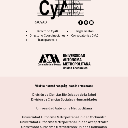
@CyAD
Footer CyAD
Directorio CyAD
Footer FAQ
Reglamentos
Directorio Coordinaciones
Convocatorias CyAD
Transparencia
Visita nuestras páginas hermanas:
Visita nuestras páginas hermanas
División de Ciencias Biológicas y de la Salud
División de Ciencias Sociales y Humanidades
Universidad Autónoma Metropolitana
Footer UAM unidad
Universidad Autónoma Metropolitana Unidad Xochimilco
Universidad Autónoma Metropolitana Unidad Azcapotzalco
Universidad Autónoma Metropolitana Unidad Cuajimalpa