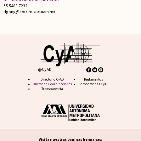
55 5483 7232
dgong@correo.xoc.uam.mx
@CyAD
Footer CyAD
Directorio CyAD
Footer FAQ
Reglamentos
Directorio Coordinaciones
Convocatorias CyAD
Transparencia
Visita nuestras páginas hermanas: