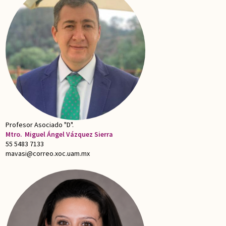
Profesor Asociado "D".
Mtro.
Miguel Ángel Vázquez Sierra
55 5483 7133
mavasi@correo.xoc.uam.mx