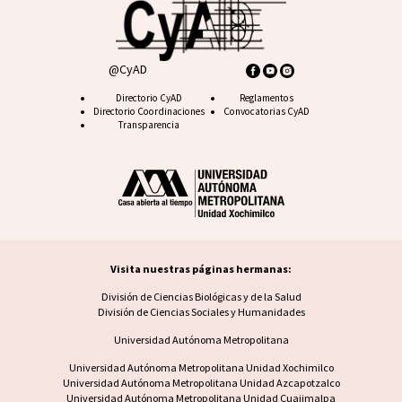
@CyAD
Footer CyAD
Directorio CyAD
Footer FAQ
Reglamentos
Directorio Coordinaciones
Convocatorias CyAD
Transparencia
Visita nuestras páginas hermanas:
Visita nuestras páginas hermanas
División de Ciencias Biológicas y de la Salud
División de Ciencias Sociales y Humanidades
Universidad Autónoma Metropolitana
Footer UAM unidad
Universidad Autónoma Metropolitana Unidad Xochimilco
Universidad Autónoma Metropolitana Unidad Azcapotzalco
Universidad Autónoma Metropolitana Unidad Cuajimalpa