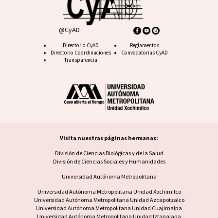
@CyAD
Footer CyAD
Directorio CyAD
Footer FAQ
Reglamentos
Directorio Coordinaciones
Convocatorias CyAD
Transparencia
Visita nuestras páginas hermanas:
Visita nuestras páginas hermanas
División de Ciencias Biológicas y de la Salud
División de Ciencias Sociales y Humanidades
Universidad Autónoma Metropolitana
Footer UAM unidad
Universidad Autónoma Metropolitana Unidad Xochimilco
Universidad Autónoma Metropolitana Unidad Azcapotzalco
Universidad Autónoma Metropolitana Unidad Cuajimalpa
Universidad Autónoma Metropolitana Unidad Iztapalapa