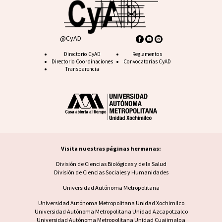
@CyAD
Footer CyAD
Directorio CyAD
Footer FAQ
Reglamentos
Directorio Coordinaciones
Convocatorias CyAD
Transparencia
Visita nuestras páginas hermanas:
Visita nuestras páginas hermanas
División de Ciencias Biológicas y de la Salud
División de Ciencias Sociales y Humanidades
Universidad Autónoma Metropolitana
Footer UAM unidad
Universidad Autónoma Metropolitana Unidad Xochimilco
Universidad Autónoma Metropolitana Unidad Azcapotzalco
Universidad Autónoma Metropolitana Unidad Cuajimalpa