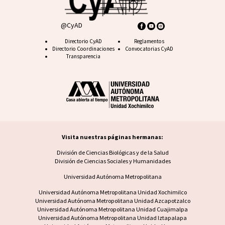
@CyAD
Footer CyAD
Directorio CyAD
Footer FAQ
Reglamentos
Directorio Coordinaciones
Convocatorias CyAD
Transparencia
Visita nuestras páginas hermanas:
Visita nuestras páginas hermanas
División de Ciencias Biológicas y de la Salud
División de Ciencias Sociales y Humanidades
Universidad Autónoma Metropolitana
Footer UAM unidad
Universidad Autónoma Metropolitana Unidad Xochimilco
Universidad Autónoma Metropolitana Unidad Azcapotzalco
Universidad Autónoma Metropolitana Unidad Cuajimalpa
Universidad Autónoma Metropolitana Unidad Iztapalapa