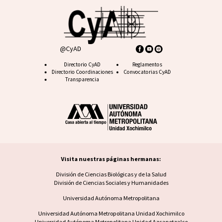
@CyAD
Footer CyAD
Directorio CyAD
Footer FAQ
Reglamentos
Directorio Coordinaciones
Convocatorias CyAD
Transparencia
Visita nuestras páginas hermanas:
Visita nuestras páginas hermanas
División de Ciencias Biológicas y de la Salud
División de Ciencias Sociales y Humanidades
Universidad Autónoma Metropolitana
Footer UAM unidad
Universidad Autónoma Metropolitana Unidad Xochimilco
Universidad Autónoma Metropolitana Unidad Azcapotzalco