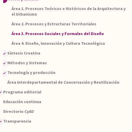
Sesiones del consejo
Área 1. Procesos Teóricos e Históricos de la Arquitectura y
el Urbanismo
Acuerdos
Área 2. Procesos y Estructuras Territoriales
Avisos Oficiales
Área 3. Procesos Sociales y Formales del Diseño
Lineamientos divisionales
Área 4. Diseño, Innovación y Cultura Tecnológica
Síntesis Creativa
Métodos y Sistemas
Área 1. Educación para el Diseño
Tecnología y producción
Área 2. Procesos Creativos y de Comunicación para el Arte y
Área 1. Procesos Históricos y Diseño
el Diseño
Área Interdepartamental de Conservación y Reutilización
Área 2. Vivienda Popular y su Entorno
Área 1. Hombre, materialización tridimensional y entorno
Área 3. Proyectos Urbanos, Ciudad Alternativa y Desarrollo
Programa editorial
Área 3. Espacios Habitables y Medio Ambiente
Área 2. Tecnología e Informática para el Diseño
Sustentable
Educación continua
Publicaciones
Área 4. Heurística y Hermenéutica del Arte
Directorio CyAD
Comités editoriales
Transparencia
¿Cómo publicar?
Informes