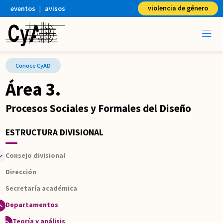
violencia de género
eventos
|
avisos
UAM-X
Conoce CyAD
Área 3.
Procesos Sociales y Formales del Diseño
ESTRUCTURA DIVISIONAL
Consejo divisional
Dirección
Oficina técnica
Secretaría académica
Competencias
Departamentos
Integrantes
Comisiones
Teoría y análisis