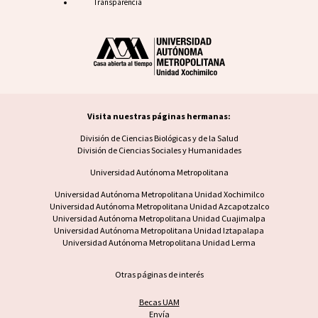
Transparencia
Visita nuestras páginas hermanas:
Visita nuestras páginas hermanas
División de Ciencias Biológicas y de la Salud
División de Ciencias Sociales y Humanidades
Universidad Autónoma Metropolitana
Footer UAM unidad
Universidad Autónoma Metropolitana Unidad Xochimilco
Universidad Autónoma Metropolitana Unidad Azcapotzalco
Universidad Autónoma Metropolitana Unidad Cuajimalpa
Universidad Autónoma Metropolitana Unidad Iztapalapa
Universidad Autónoma Metropolitana Unidad Lerma
Otras páginas de interés
Becas UAM
Envía