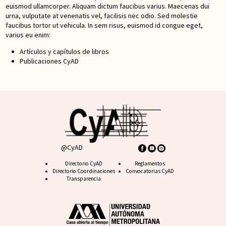
euismod ullamcorper. Aliquam dictum faucibus varius. Maecenas dui
urna, vulputate at venenatis vel, facilisis nec odio. Sed molestie
faucibus tortor ut vehicula. In sem risus, euismod id congue eget,
varius eu enim:
Artículos y capítulos de libros
Publicaciones CyAD
@CyAD
Footer CyAD
Directorio CyAD
Footer FAQ
Reglamentos
Directorio Coordinaciones
Convocatorias CyAD
Transparencia