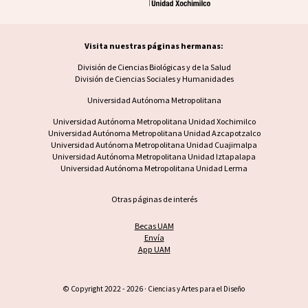
Visita nuestras páginas hermanas:
Visita nuestras páginas hermanas
División de Ciencias Biológicas y de la Salud
División de Ciencias Sociales y Humanidades
Universidad Autónoma Metropolitana
Footer UAM unidad
Universidad Autónoma Metropolitana Unidad Xochimilco
Universidad Autónoma Metropolitana Unidad Azcapotzalco
Universidad Autónoma Metropolitana Unidad Cuajimalpa
Universidad Autónoma Metropolitana Unidad Iztapalapa
Universidad Autónoma Metropolitana Unidad Lerma
Otras páginas de interés
Becas UAM
Envía
App UAM
© Copyright 2022 - 2026 · Ciencias y Artes para el Diseño