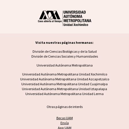
Visita nuestras páginas hermanas:
Visita nuestras páginas hermanas
División de Ciencias Biológicas y de la Salud
División de Ciencias Sociales y Humanidades
Universidad Autónoma Metropolitana
Footer UAM unidad
Universidad Autónoma Metropolitana Unidad Xochimilco
Universidad Autónoma Metropolitana Unidad Azcapotzalco
Universidad Autónoma Metropolitana Unidad Cuajimalpa
Universidad Autónoma Metropolitana Unidad Iztapalapa
Universidad Autónoma Metropolitana Unidad Lerma
Otras páginas de interés
Becas UAM
Envía
App UAM