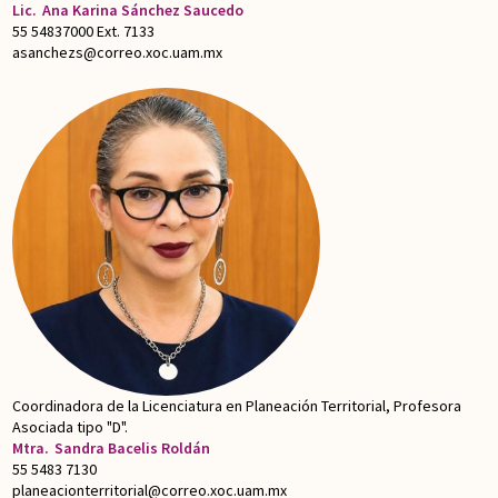
Lic.
Ana Karina Sánchez Saucedo
55 54837000 Ext. 7133
asanchezs@correo.xoc.uam.mx
Coordinadora de la Licenciatura en Planeación Territorial, Profesora
Asociada tipo "D".
Mtra.
Sandra Bacelis Roldán
55 5483 7130
planeacionterritorial@correo.xoc.uam.mx