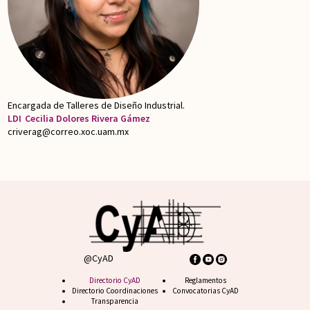
Encargada de Talleres de Diseño Industrial.
LDI
Cecilia Dolores Rivera Gámez
criverag@correo.xoc.uam.mx
@CyAD
Footer CyAD
Directorio CyAD
Footer FAQ
Reglamentos
Directorio Coordinaciones
Convocatorias CyAD
Transparencia