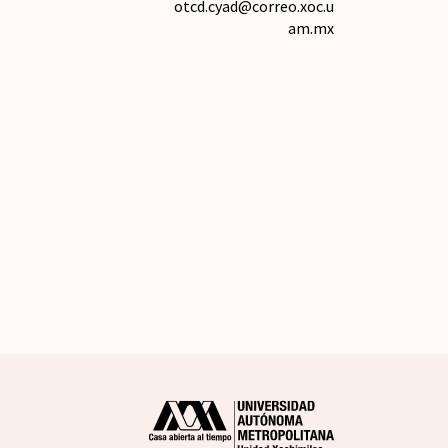
otcd.cyad@correo.xoc.u
am.mx