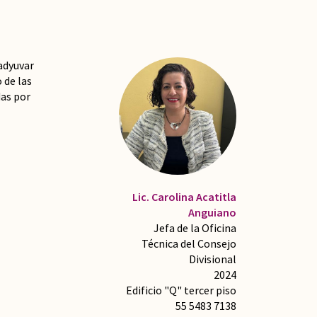
oadyuvar
 de las
das por
Lic. Carolina Acatitla
Anguiano
Jefa de la Oficina
Técnica del Consejo
Divisional
2024
Edificio "Q" tercer piso
55 5483 7138