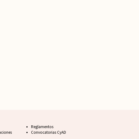
Footer FAQ
Reglamentos
aciones
Convocatorias CyAD