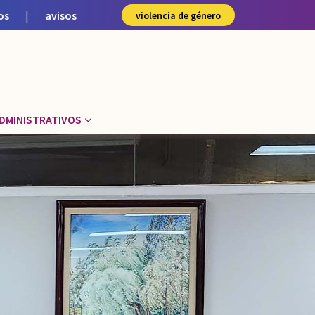
os
|
avisos
violencia de género
DMINISTRATIVOS