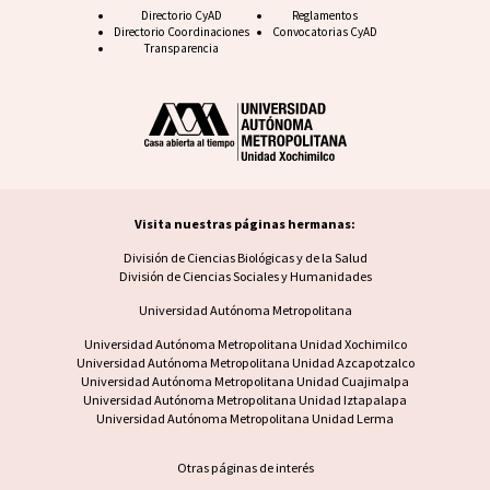
Footer CyAD
Directorio CyAD
Footer FAQ
Reglamentos
Directorio Coordinaciones
Convocatorias CyAD
Transparencia
Visita nuestras páginas hermanas:
Visita nuestras páginas hermanas
División de Ciencias Biológicas y de la Salud
División de Ciencias Sociales y Humanidades
Universidad Autónoma Metropolitana
Footer UAM unidad
Universidad Autónoma Metropolitana Unidad Xochimilco
Universidad Autónoma Metropolitana Unidad Azcapotzalco
Universidad Autónoma Metropolitana Unidad Cuajimalpa
Universidad Autónoma Metropolitana Unidad Iztapalapa
Universidad Autónoma Metropolitana Unidad Lerma
Otras páginas de interés