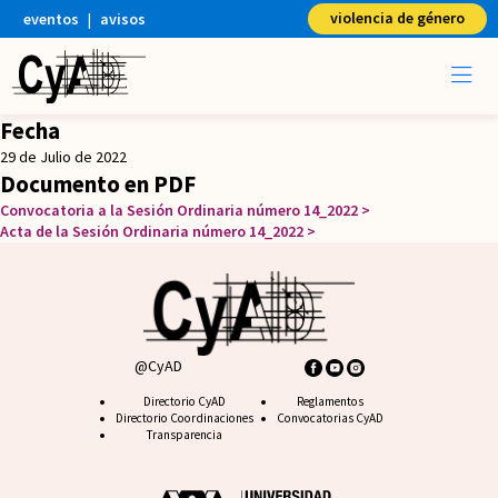
violencia de género
eventos
|
avisos
Fecha
29 de Julio de 2022
Documento en PDF
Convocatoria a la Sesión Ordinaria número 14_2022
Acta de la Sesión Ordinaria número 14_2022
@CyAD
Footer CyAD
Directorio CyAD
Footer FAQ
Reglamentos
Directorio Coordinaciones
Convocatorias CyAD
Transparencia