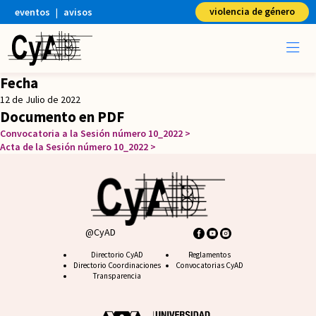
violencia de género
eventos
|
avisos
Fecha
12 de Julio de 2022
Documento en PDF
Convocatoria a la Sesión número 10_2022
Acta de la Sesión número 10_2022
@CyAD
Footer CyAD
Directorio CyAD
Footer FAQ
Reglamentos
Directorio Coordinaciones
Convocatorias CyAD
Transparencia