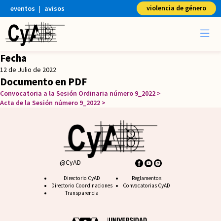
violencia de género
eventos
|
avisos
Fecha
12 de Julio de 2022
Documento en PDF
Convocatoria a la Sesión Ordinaria número 9_2022
Acta de la Sesión número 9_2022
@CyAD
Footer CyAD
Directorio CyAD
Footer FAQ
Reglamentos
Directorio Coordinaciones
Convocatorias CyAD
Transparencia