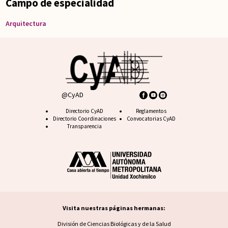
Campo de especialidad
Arquitectura
@CyAD
Footer CyAD
Directorio CyAD
Footer FAQ
Reglamentos
Directorio Coordinaciones
Convocatorias CyAD
Transparencia
Visita nuestras páginas hermanas:
Visita nuestras páginas hermanas
División de Ciencias Biológicas y de la Salud