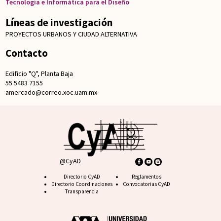
Tecnología e Informática para el Diseño
Líneas de investigación
PROYECTOS URBANOS Y CIUDAD ALTERNATIVA
Contacto
Edificio "Q", Planta Baja
55 5483 7155
amercado@correo.xoc.uam.mx
@CyAD
Footer CyAD
Directorio CyAD
Footer FAQ
Reglamentos
Directorio Coordinaciones
Convocatorias CyAD
Transparencia