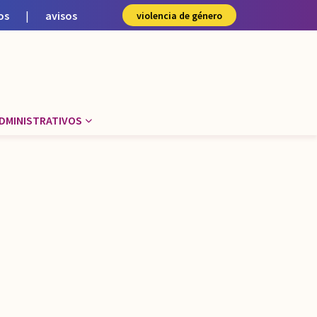
os
|
avisos
violencia de género
DMINISTRATIVOS