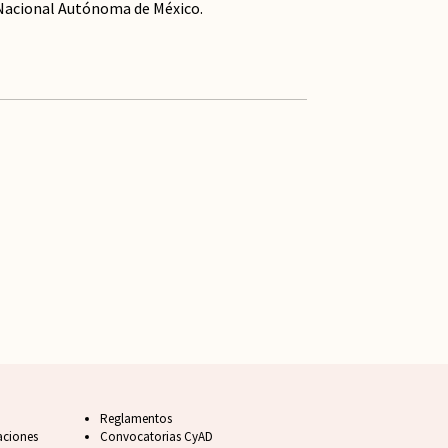
d Nacional Autónoma de México.
Footer FAQ
Reglamentos
aciones
Convocatorias CyAD