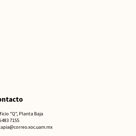
ontacto
ficio "Q", Planta Baja
5483 7155
tapia@correo.xoc.uam.mx