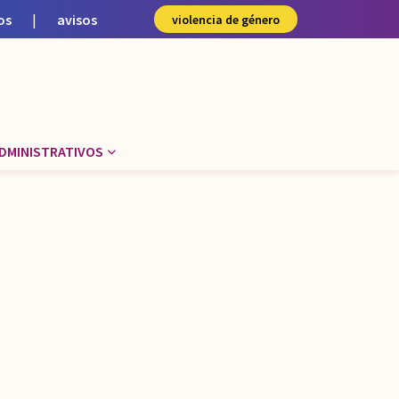
os
|
avisos
violencia de género
DMINISTRATIVOS