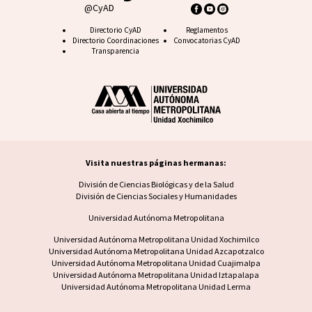
@CyAD
Footer CyAD
Directorio CyAD
Footer FAQ
Reglamentos
Directorio Coordinaciones
Convocatorias CyAD
Transparencia
Visita nuestras páginas hermanas:
Visita nuestras páginas hermanas
División de Ciencias Biológicas y de la Salud
División de Ciencias Sociales y Humanidades
Universidad Autónoma Metropolitana
Footer UAM unidad
Universidad Autónoma Metropolitana Unidad Xochimilco
Universidad Autónoma Metropolitana Unidad Azcapotzalco
Universidad Autónoma Metropolitana Unidad Cuajimalpa
Universidad Autónoma Metropolitana Unidad Iztapalapa
Universidad Autónoma Metropolitana Unidad Lerma