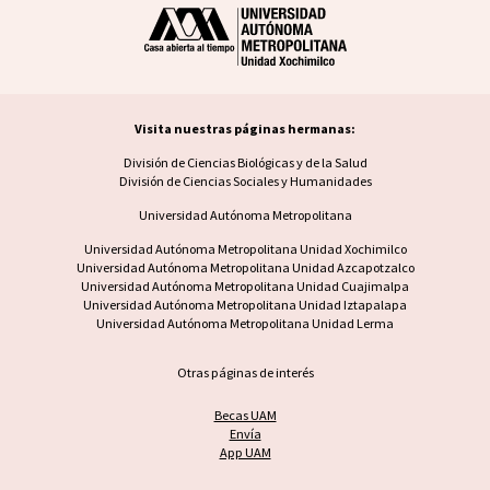
Visita nuestras páginas hermanas:
Visita nuestras páginas hermanas
División de Ciencias Biológicas y de la Salud
División de Ciencias Sociales y Humanidades
Universidad Autónoma Metropolitana
Footer UAM unidad
Universidad Autónoma Metropolitana Unidad Xochimilco
Universidad Autónoma Metropolitana Unidad Azcapotzalco
Universidad Autónoma Metropolitana Unidad Cuajimalpa
Universidad Autónoma Metropolitana Unidad Iztapalapa
Universidad Autónoma Metropolitana Unidad Lerma
Otras páginas de interés
Becas UAM
Envía
App UAM