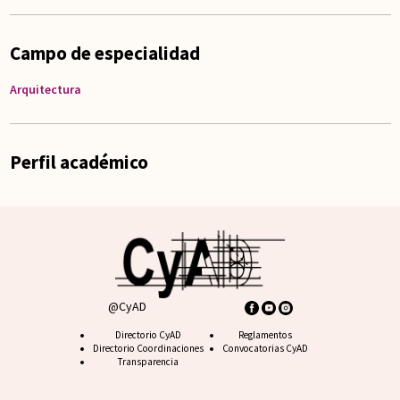
Campo de especialidad
Arquitectura
Perfil académico
@CyAD
Footer CyAD
Directorio CyAD
Footer FAQ
Reglamentos
Directorio Coordinaciones
Convocatorias CyAD
Transparencia