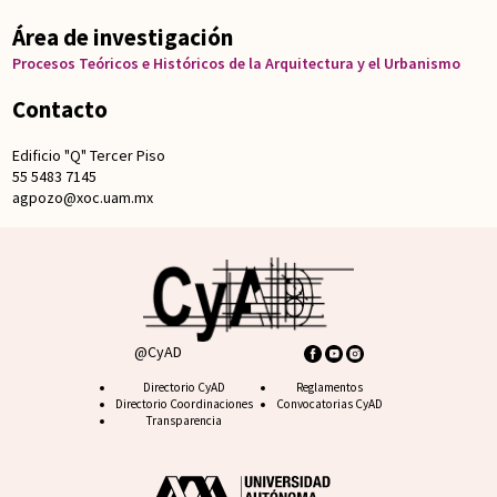
Área de investigación
Procesos Teóricos e Históricos de la Arquitectura y el Urbanismo
Contacto
Edificio "Q" Tercer Piso
55 5483 7145
agpozo@xoc.uam.mx
@CyAD
Footer CyAD
Directorio CyAD
Footer FAQ
Reglamentos
Directorio Coordinaciones
Convocatorias CyAD
Transparencia