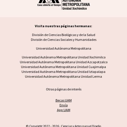
Visita nuestras páginas hermanas:
Visita nuestras páginas hermanas
División de Ciencias Biológicas y de la Salud
División de Ciencias Sociales y Humanidades
Universidad Autónoma Metropolitana
Footer UAM unidad
Universidad Autónoma Metropolitana Unidad Xochimilco
Universidad Autónoma Metropolitana Unidad Azcapotzalco
Universidad Autónoma Metropolitana Unidad Cuajimalpa
Universidad Autónoma Metropolitana Unidad Iztapalapa
Universidad Autónoma Metropolitana Unidad Lerma
Otras páginas de interés
Becas UAM
Envía
App UAM
© Copyright 2022 - 2026 · Ciencias y Artes para el Diseño