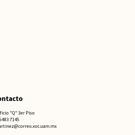
ontacto
ficio "Q" 3er Piso
5483 7145
artinez@correo.xoc.uam.mx