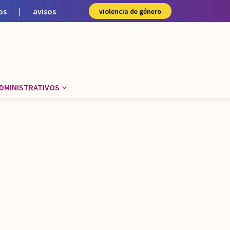
os
|
avisos
violencia de género
DMINISTRATIVOS