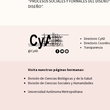
"PROCESOS SOCIALES Y FORMALES DEL DISEÑO"
DISEÑO".
Footer CyAD
Directorio CyAD
Directorio Coordin
Transparencia
@CyAD
Visita nuestras páginas hermanas:
Visita nuestras páginas hermanas
División de Ciencias Biológicas y de la Salud
División de Ciencias Sociales y Humanidades
Universidad Autónoma Metropolitana