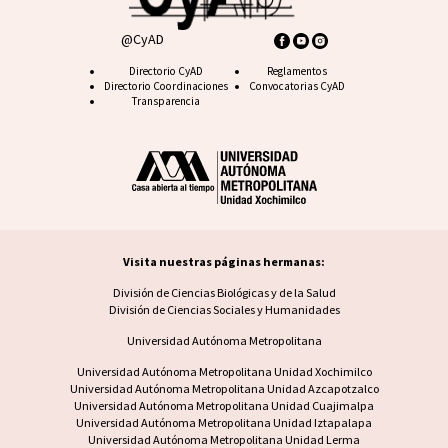
@CyAD
Footer CyAD
Directorio CyAD
Footer FAQ
Reglamentos
Directorio Coordinaciones
Convocatorias CyAD
Transparencia
Visita nuestras páginas hermanas:
Visita nuestras páginas hermanas
División de Ciencias Biológicas y de la Salud
División de Ciencias Sociales y Humanidades
Universidad Autónoma Metropolitana
Footer UAM unidad
Universidad Autónoma Metropolitana Unidad Xochimilco
Universidad Autónoma Metropolitana Unidad Azcapotzalco
Universidad Autónoma Metropolitana Unidad Cuajimalpa
Universidad Autónoma Metropolitana Unidad Iztapalapa
Universidad Autónoma Metropolitana Unidad Lerma